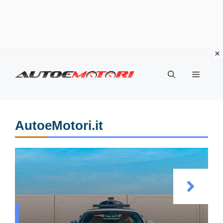
Vai
al
Menu
contenuto
AutoeMotori.it