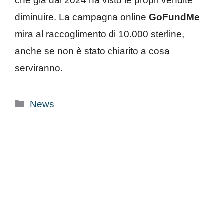
che già dal 2024 ha visto le propri vendite
diminuire. La campagna online
GoFundMe
mira al raccoglimento di 10.000 sterline,
anche se non è stato chiarito a cosa
serviranno.
Categorie
News