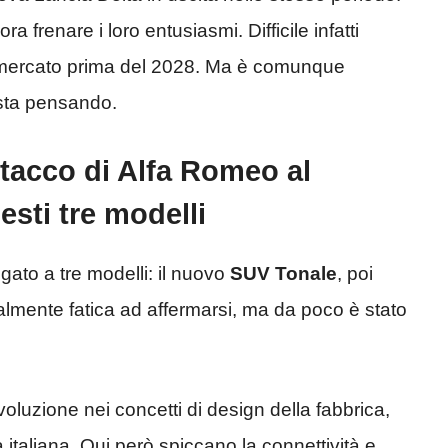
 frenare i loro entusiasmi. Difficile infatti
l mercato prima del 2028. Ma è comunque
 sta pensando.
attacco di Alfa Romeo al
sti tre modelli
ato a tre modelli: il nuovo
SUV Tonale
, poi
zialmente fatica ad affermarsi, ma da poco è stato
luzione nei concetti di design della fabbrica,
à italiana. Qui però spiccano la connettività e