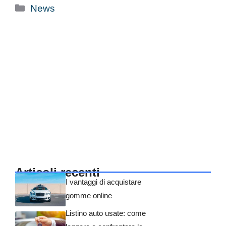
Categorie
News
Articoli recenti
I vantaggi di acquistare
gomme online
Listino auto usate: come