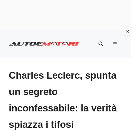
Vai
al
Menu
contenuto
Charles Leclerc, spunta
un segreto
inconfessabile: la verità
spiazza i tifosi