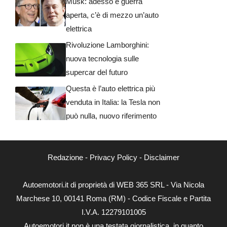
Musk: adesso è guerra
aperta, c’è di mezzo un’auto
elettrica
Rivoluzione Lamborghini:
nuova tecnologia sulle
supercar del futuro
Questa è l’auto elettrica più
venduta in Italia: la Tesla non
può nulla, nuovo riferimento
Redazione
-
Privacy Policy
-
Disclaimer
Autoemotori.it di proprietà di WEB 365 SRL - Via Nicola
Marchese 10, 00141 Roma (RM) - Codice Fiscale e Partita
I.V.A. 12279101005
Autoemotori.it non è una testata giornalistica, in quanto