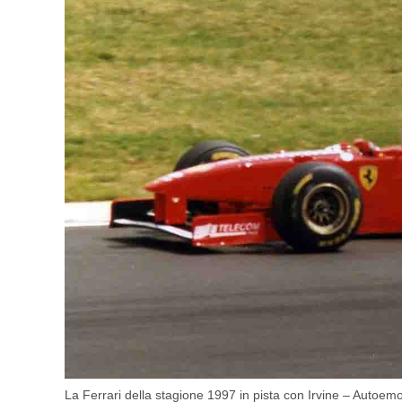
La Ferrari della stagione 1997 in pista con Irvine – Autoemo