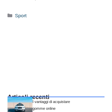
Categorie
Sport
Articoli recenti
I vantaggi di acquistare
gomme online