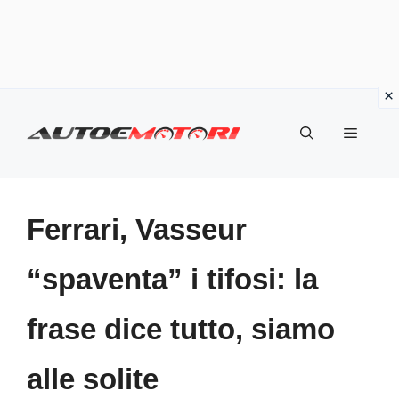
Vai
al
Menu
contenuto
Ferrari, Vasseur
“spaventa” i tifosi: la
frase dice tutto, siamo
alle solite