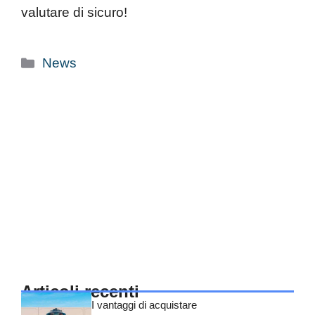
valutare di sicuro!
Categorie
News
Articoli recenti
I vantaggi di acquistare