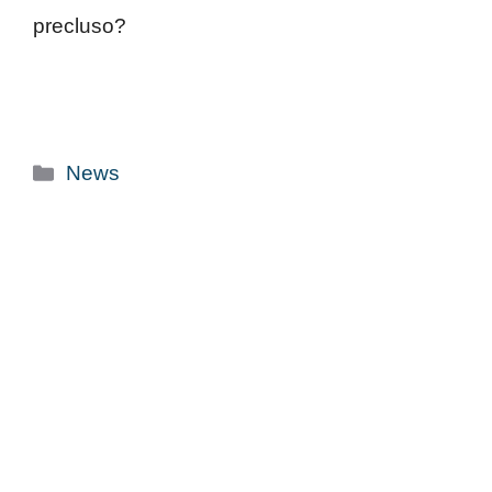
precluso?
Categorie
News