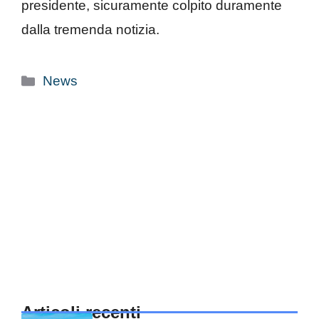
presidente, sicuramente colpito duramente
dalla tremenda notizia.
Categorie
News
Articoli recenti