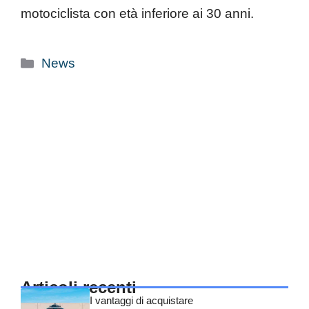
motociclista con età inferiore ai 30 anni.
Categorie
News
Articoli recenti
I vantaggi di acquistare