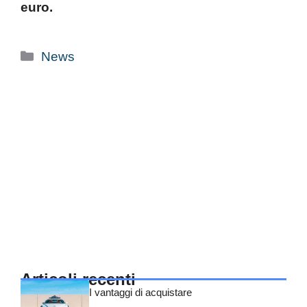
euro.
Categorie
News
Articoli recenti
I vantaggi di acquistare