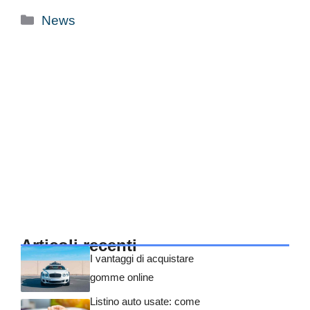
Categorie
News
Articoli recenti
I vantaggi di acquistare
gomme online
Listino auto usate: come