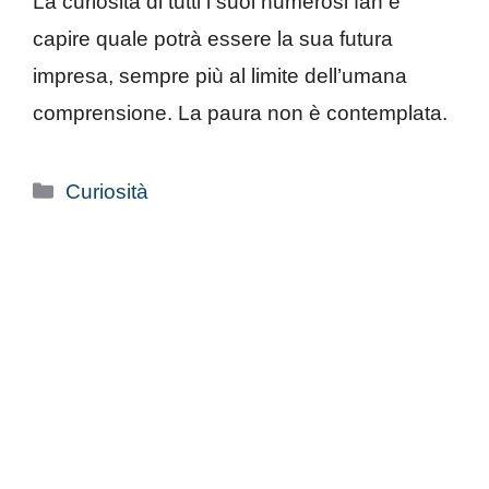
La curiosità di tutti i suoi numerosi fan è
capire quale potrà essere la sua futura
impresa, sempre più al limite dell’umana
comprensione. La paura non è contemplata.
Categorie
Curiosità