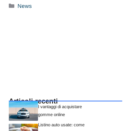
Categorie
News
Articoli recenti
I vantaggi di acquistare
gomme online
Listino auto usate: come