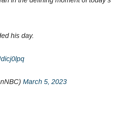
ed his day.
dicj0lpq
onNBC)
March 5, 2023