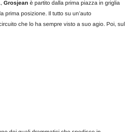
a,
Grosjean
è partito dalla prima piazza in griglia
a prima posizione. Il tutto su un’auto
ircuito che lo ha sempre visto a suo agio. Poi, sul
uno dei quali drammatici che spedisce in