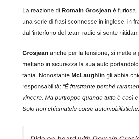
La reazione di
Romain Grosjean
è furiosa. 
una serie di frasi sconnesse in inglese, in f
dall’interfono del team radio si sente nitid
Grosjean
anche per la tensione, si mette a
mettano in sicurezza la sua auto portandolo f
tanta. Nonostante
McLaughlin
gli abbia c
responsabilità:
“É frustrante perché rarament
vincere. Ma purtroppo quando tutto è così
Solo non chiamatele corse automobilistiche.
Ride on-board with Romain Grosje