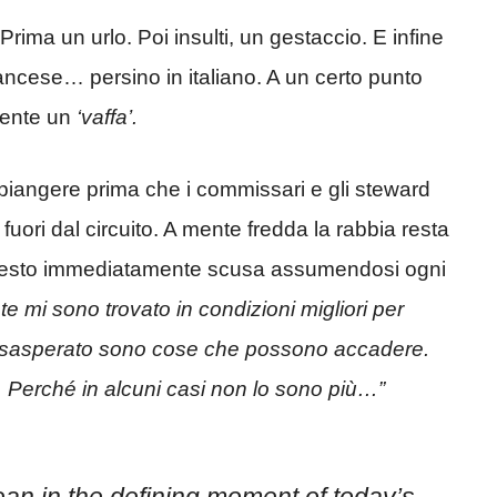
Prima un urlo. Poi insulti, un gestaccio. E infine
rancese… persino in italiano. A un certo punto
amente un
‘vaffa’.
 piangere prima che i commissari e gli steward
uori dal circuito. A mente fredda la rabbia resta
hiesto immediatamente scusa assumendosi ogni
e mi sono trovato in condizioni migliori per
 esasperato sono cose che possono accadere.
 Perché in alcuni casi non lo sono più…”
an in the defining moment of today’s