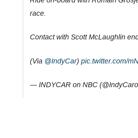
race.
Contact with Scott McLaughlin end
(Via
@IndyCar
)
pic.twitter.com/mN
— INDYCAR on NBC (@IndyCar