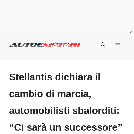
Vai
al
Menu
contenuto
Stellantis dichiara il
cambio di marcia,
automobilisti sbalorditi:
“Ci sarà un successore”