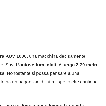
dra KUV 1000,
una macchina decisamente
del Suv.
L’autovettura infatti è lunga 3.70 metri
za.
Nonostante si possa pensare a una
a ha un bagagliaio di tutto rispetto che contiene
è il prezzo.
Fino a poco tempo fa questa