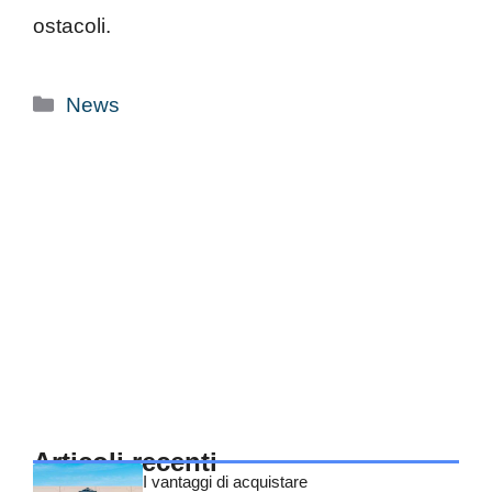
ostacoli.
Categorie
News
Articoli recenti
I vantaggi di acquistare