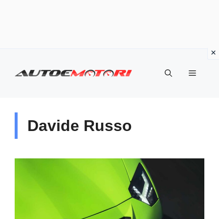
Vai
al
Menu
contenuto
Davide Russo