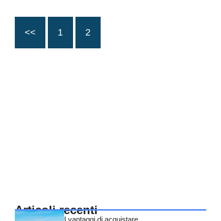
<<
1
2
Articoli recenti
I vantaggi di acquistare