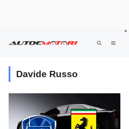
Vai
al
Menu
contenuto
Davide Russo