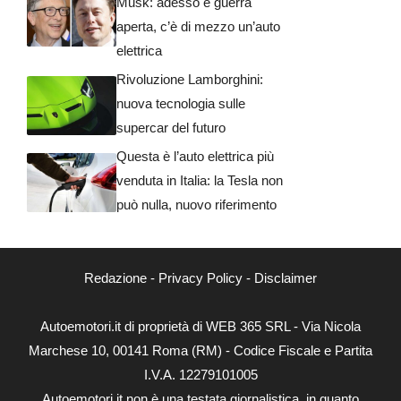
Musk: adesso è guerra
aperta, c’è di mezzo un’auto
elettrica
Rivoluzione Lamborghini:
nuova tecnologia sulle
supercar del futuro
Questa è l’auto elettrica più
venduta in Italia: la Tesla non
può nulla, nuovo riferimento
Redazione
-
Privacy Policy
-
Disclaimer
Autoemotori.it di proprietà di WEB 365 SRL - Via Nicola
Marchese 10, 00141 Roma (RM) - Codice Fiscale e Partita
I.V.A. 12279101005
Autoemotori.it non è una testata giornalistica, in quanto